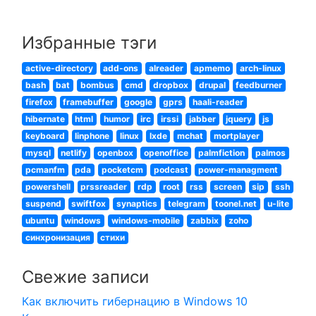
Избранные тэги
active-directory
add-ons
alreader
apmemo
arch-linux
bash
bat
bombus
cmd
dropbox
drupal
feedburner
firefox
framebuffer
google
gprs
haali-reader
hibernate
html
humor
irc
irssi
jabber
jquery
js
keyboard
linphone
linux
lxde
mchat
mortplayer
mysql
netlify
openbox
openoffice
palmfiction
palmos
pcmanfm
pda
pocketcm
podcast
power-managment
powershell
prssreader
rdp
root
rss
screen
sip
ssh
suspend
swiftfox
synaptics
telegram
toonel.net
u-lite
ubuntu
windows
windows-mobile
zabbix
zoho
синхронизация
стихи
Свежие записи
Как включить гибернацию в Windows 10