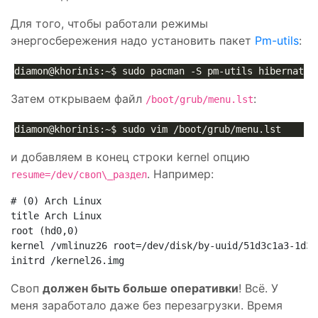
Для того, чтобы работали режимы
энергосбережения надо установить пакет
Pm-utils
:
Затем открываем файл
:
/boot/grub/menu.lst
и добавляем в конец строки kernel опцию
. Например:
resume=/dev/своп\_раздел
# (0) Arch Linux

title Arch Linux

root (hd0,0)

kernel /vmlinuz26 root=/dev/disk/by-uuid/51d3c1a3-1d3d
Своп
должен быть больше оперативки
! Всё. У
меня заработало даже без перезагрузки. Время