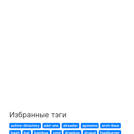
Избранные тэги
active-directory
add-ons
alreader
apmemo
arch-linux
bash
bat
bombus
cmd
dropbox
drupal
feedburner