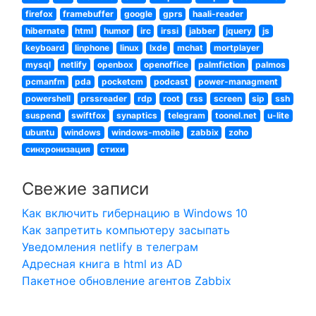
firefox
framebuffer
google
gprs
haali-reader
hibernate
html
humor
irc
irssi
jabber
jquery
js
keyboard
linphone
linux
lxde
mchat
mortplayer
mysql
netlify
openbox
openoffice
palmfiction
palmos
pcmanfm
pda
pocketcm
podcast
power-managment
powershell
prssreader
rdp
root
rss
screen
sip
ssh
suspend
swiftfox
synaptics
telegram
toonel.net
u-lite
ubuntu
windows
windows-mobile
zabbix
zoho
синхронизация
стихи
Свежие записи
Как включить гибернацию в Windows 10
Как запретить компьютеру засыпать
Уведомления netlify в телеграм
Адресная книга в html из AD
Пакетное обновление агентов Zabbix