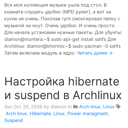
Вся моя коллекция музыки ушла под стол. В
комнате слушать удобно (MPD рулит), а вот на
кухне не очень. Покопав гугл смонтировал папку с
музыкой на ноут. Очень удобно. И очень просто.
Для начала установим нужные пакеты. Для убунты:
diamon@montera:~$ sudo apt-get install sshfs Для
Archlinux: diamon@khorinis:~$ sudo pacman -S sshfs
Затем включим модуль в ядро:
Читать далее →
Настройка hibernate
и suspend в Archlinux
Sun Oct 26, 2008
by diamon in
Arch linux
,
Linux
Arch linux
,
Hibernate
,
Linux
,
Power managment
,
Suspend