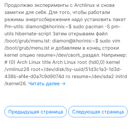
Продолжаю эксперименты с Archlinux и снова
заметки для себя. Для того, чтобы работали
режимы энергосбережения надо установить пакет
Pm-utils: diamon@khorinis:~$ sudo pacman -S pm-
utils hibernate-script Затем открываем файл
/boot/grub/menu.lst: diamon@khorinis:~$ sudo vim
/boot/grub/menu.lst и добавляем в конец строки
kernel опцию resume=/dev/своп\_раздел. Например:
# (0) Arch Linux title Arch Linux root (hd0,0) kernel
/vmlinuz26 root=/dev/disk/by-uuid/51d3c1a3-1d3d-
438b-af4e-d0a7c9d9074d ro resume=/dev/sda2 initrd
/kernel26.
Читать далее →
Предыдущая страница
Следующая страница