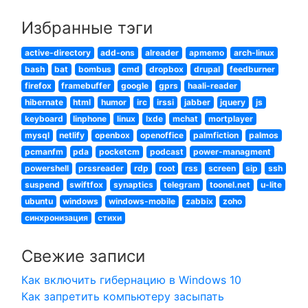
Избранные тэги
active-directory
add-ons
alreader
apmemo
arch-linux
bash
bat
bombus
cmd
dropbox
drupal
feedburner
firefox
framebuffer
google
gprs
haali-reader
hibernate
html
humor
irc
irssi
jabber
jquery
js
keyboard
linphone
linux
lxde
mchat
mortplayer
mysql
netlify
openbox
openoffice
palmfiction
palmos
pcmanfm
pda
pocketcm
podcast
power-managment
powershell
prssreader
rdp
root
rss
screen
sip
ssh
suspend
swiftfox
synaptics
telegram
toonel.net
u-lite
ubuntu
windows
windows-mobile
zabbix
zoho
синхронизация
стихи
Свежие записи
Как включить гибернацию в Windows 10
Как запретить компьютеру засыпать