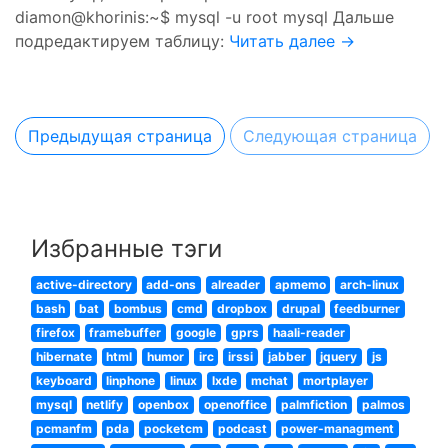
diamon@khorinis:~$ mysql -u root mysql Дальше
подредактируем таблицу:
Читать далее →
Предыдущая страница
Следующая страница
Избранные тэги
active-directory
add-ons
alreader
apmemo
arch-linux
bash
bat
bombus
cmd
dropbox
drupal
feedburner
firefox
framebuffer
google
gprs
haali-reader
hibernate
html
humor
irc
irssi
jabber
jquery
js
keyboard
linphone
linux
lxde
mchat
mortplayer
mysql
netlify
openbox
openoffice
palmfiction
palmos
pcmanfm
pda
pocketcm
podcast
power-managment