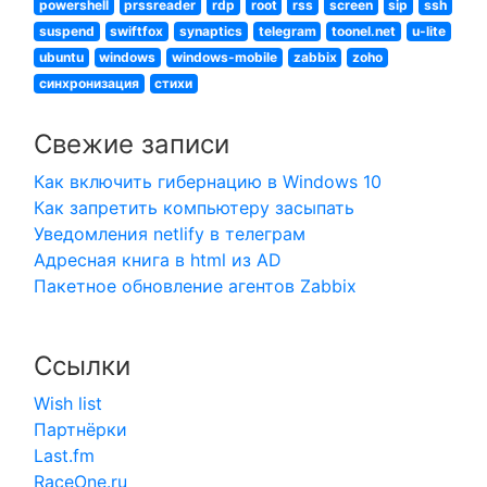
powershell
prssreader
rdp
root
rss
screen
sip
ssh
suspend
swiftfox
synaptics
telegram
toonel.net
u-lite
ubuntu
windows
windows-mobile
zabbix
zoho
синхронизация
стихи
Свежие записи
Как включить гибернацию в Windows 10
Как запретить компьютеру засыпать
Уведомления netlify в телеграм
Адресная книга в html из AD
Пакетное обновление агентов Zabbix
Ссылки
Wish list
Партнёрки
Last.fm
RaceOne.ru